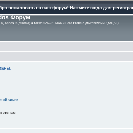
бро пожаловать на наш форум! Нажмите сюда для регистра
dos Форум
6, Xedos 9 (Millenia) а также 626GE, MX6 и Ford Probe с двигателями 2,5л (KL)
ваны.
тной записи
в этот раз