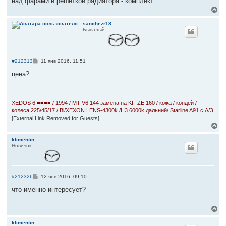
над фарами и решёткой радиатора - комплект.
и
е
В
е
р
sanchezr18
Бывалый
н
у
т
ь
с
С
#212313
11 янв 2016, 11:51
я
о
к
о
цена?
б
н
щ
а
е
ч
н
а
и
XEDOS 6 ■■■■ / 1994 / MT V6 144 замена на KF-ZE 160 / кожа / кондей /
л
е
колеса 225/45/17 / Bi/XEXON LENS-4300k /H3 6000k дальний/ Starline A91 c А/З
у
[External Link Removed for Guests]
В
е
р
klimentin
Новичок
н
у
т
ь
с
С
#212326
12 янв 2016, 09:10
я
о
к
о
что именно интересует?
б
н
щ
а
е
В
ч
н
е
а
и
р
klimentin
л
е