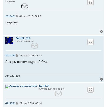
Новичок
н
у
у
т
ь
с
С
#212461
31 янв 2016, 06:25
я
о
к
о
подниму
б
н
щ
а
е
В
ч
н
е
а
и
р
Aprel22_116
л
е
Нечастый гость
н
у
у
т
ь
с
С
#212735
22 фев 2016, 13:23
я
о
к
о
Локеры по чём отдашь? Оба.
б
н
щ
а
е
ч
н
а
и
Aprel22_116
л
е
В
у
е
р
EgorJAN
Случайный прохожий
н
у
т
ь
с
С
#212741
24 фев 2016, 00:44
я
о