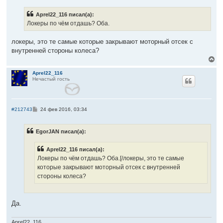
к
о
б
н
Aprel22_116 писал(а):
щ
а
е
Локеры по чём отдашь? Оба.
ч
н
а
и
л
е
локеры, это те самые которые закрывают моторный отсек с
у
внутренней стороны колеса?
В
е
р
Aprel22_116
Нечастый гость
н
у
т
ь
с
С
#212743
24 фев 2016, 03:34
я
о
к
о
б
н
EgorJAN писал(а):
щ
а
е
ч
н
а
Aprel22_116 писал(а):
и
л
е
Локеры по чём отдашь? Оба.[/локеры, это те самые
у
которые закрывают моторный отсек с внутренней
стороны колеса?
Да.
Aprel22_116