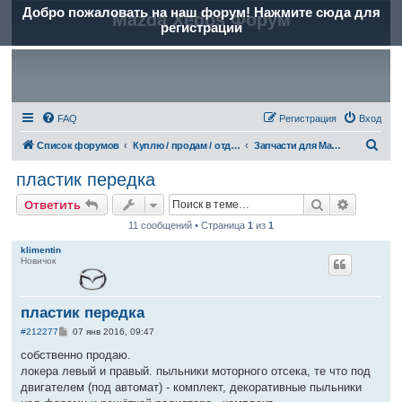
Добро пожаловать на наш форум! Нажмите сюда для
Mazda Xedos Форум
регистрации
FAQ
Регистрация
Вход
П
Список форумов
Куплю / продам / отдам (частные объявления)
Запчасти для Mazda Xedos 6
о
пластик передка
и
Поиск
Расшире
Ответить
с
11 сообщений • Страница
1
из
1
к
klimentin
Новичок
пластик передка
С
#212277
07 янв 2016, 09:47
о
о
собственно продаю.
б
локера левый и правый. пыльники моторного отсека, те что под
щ
е
двигателем (под автомат) - комплект, декоративные пыльники
н