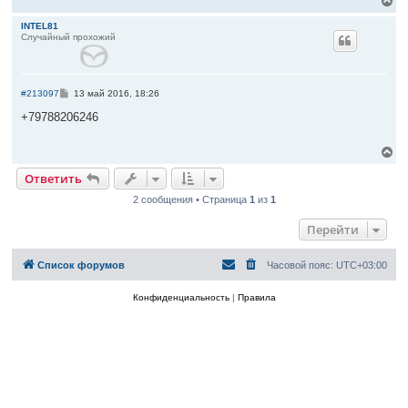
В
и
е
е
р
INTEL81
Случайный прохожий
н
у
т
ь
с
С
#213097
13 май 2016, 18:26
я
о
к
о
+79788206246
б
н
щ
а
е
В
ч
н
е
а
и
Ответить
р
л
е
н
у
2 сообщения • Страница
1
из
1
у
т
Перейти
ь
с
я
Список форумов
Часовой пояс:
UTC+03:00
к
н
а
Конфиденциальность
|
Правила
ч
а
л
у