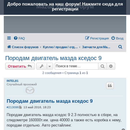
Добро пожаловать на наш форум! Нажмите сюда для
Mazda Xedos Форум
регистрации
FAQ
Регистрация
Вход
П
Список форумов
Куплю / продам / отдам (частные объявления)
Запчасти для Mazda Xedos 9 (Millenia)
о
Породам двигатель мазда кседос 9
и
Поиск
Расшире
Ответить
с
2 сообщения • Страница
1
из
1
к
INTEL81
Случайный прохожий
Породам двигатель мазда кседос 9
С
#213096
13 май 2016, 18:23
о
о
Породам двигатель мазда кседос 9 2.3 полностью в сборе, на
б
спидометре 160000т.км. цена 40000 а также есть коробка к нему,
щ
е
породам отдельно. Авто рестайлинг.
н