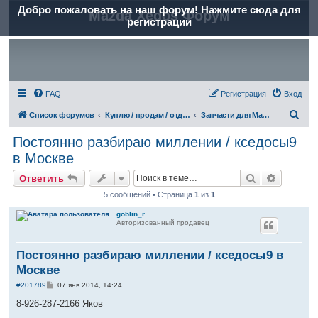
Добро пожаловать на наш форум! Нажмите сюда для
Mazda Xedos Форум
регистрации
FAQ
Регистрация
Вход
П
Список форумов
Куплю / продам / отдам (частные объявления)
Запчасти для Mazda Xedos 9 (Millenia)
о
Постоянно разбираю миллении / кседосы9
и
в Москве
с
Поиск
Расшире
Ответить
к
5 сообщений • Страница
1
из
1
goblin_r
Авторизованный продавец
Постоянно разбираю миллении / кседосы9 в
Москве
С
#201789
07 янв 2014, 14:24
о
о
8-926-287-2166 Яков
б