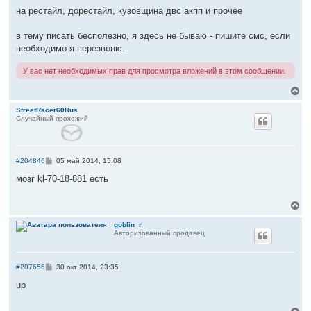
щ
е
на рестайл, дорестайл, кузовщина двс акпп и прочее
н
и
е
в тему писать бесполезно, я здесь не бываю - пишите смс, если
необходимо я перезвоню.
У вас нет необходимых прав для просмотра вложений в этом сообщении.
В
е
р
StreetRacer60Rus
Случайный прохожий
н
у
т
ь
с
С
#204846
05 май 2014, 15:08
я
о
к
о
мозг kl-70-18-881 есть
б
н
щ
а
е
В
ч
н
е
а
и
р
goblin_r
л
е
Авторизованный продавец
н
у
у
т
ь
С
#207656
30 окт 2014, 23:35
с
о
я
о
up
б
к
щ
н
е