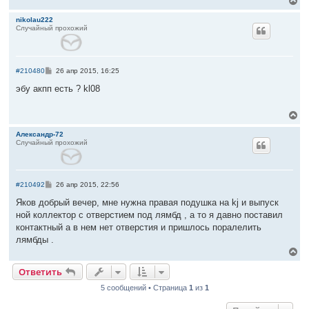
В
а
н
е
ч
и
р
а
nikolau222
е
Случайный прохожий
н
л
у
у
т
ь
с
С
#210480
26 апр 2015, 16:25
я
о
к
о
эбу акпп есть ? kl08
б
н
щ
а
е
В
ч
н
е
а
и
р
Александр-72
л
е
Случайный прохожий
н
у
у
т
ь
с
С
#210492
26 апр 2015, 22:56
я
о
к
о
Яков добрый вечер, мне нужна правая подушка на kj и выпуск
б
н
ной коллектор с отверстием под лямбд , а то я давно поставил
щ
а
е
контактный а в нем нет отверстия и пришлось поралелить
ч
н
лямбды .
а
и
л
е
В
у
е
Ответить
р
н
5 сообщений • Страница
1
из
1
у
т
ь