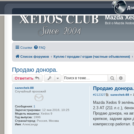
До
Mazda Xe
Всё о Mazda Xedos 
Ссылки
FAQ
Список форумов
Куплю / продам / отдам (частные объявления)
Продаю донора.
Поиск
Расш
Ответить
Продаю донора
sanechek-88
Случайный прохожий
С
#212327
sanechek-88
»
о
о
Mazda Xedos 9 зелёный
б
Сообщения:
1
2.3 AT (211 л.с.), бе
щ
Зарегистрирован:
12 янв 2016, 10:25
е
Продаю донора, на ав
Модель машины:
Xedos 9
н
Год выпуска:
1996
крепкое, задние арки 
и
Страна/город:
Россия, Москва
е
компрессор работал. 
Имя:
Александр