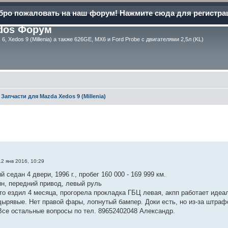
бро пожаловать на наш форум! Нажмите сюда для регистра
dos Форум
6, Xedos 9 (Millenia) а также 626GE, MX6 и Ford Probe с двигателями 2,5л (KL)
Запчасти для Mazda Xedos 9 (Millenia)
иренный поиск
.
12 янв 2016, 10:29
 седан 4 двери, 1996 г., пробег 160 000 - 169 999 км.
нзин, передний привод, левый руль
то ездил 4 месяца, прогорела прокладка ГБЦ левая, акпп работает идеа
дырявые. Нет правой фары, лопнутый бампер. Доки есть, но из-за штраф
Все остальные вопросы по тел. 89652402048 Александр.