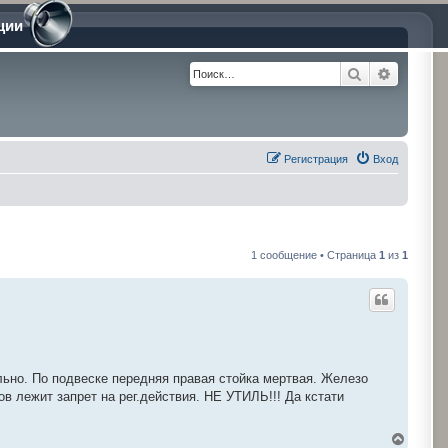
ции
Поиск
Расшире
Регистрация
Вход
1 сообщение • Страница
1
из
1
льно. По подвеске передняя правая стойка мертвая. Железо
ов лежит запрет на рег.действия. НЕ УТИЛЬ!!! Да кстати
В