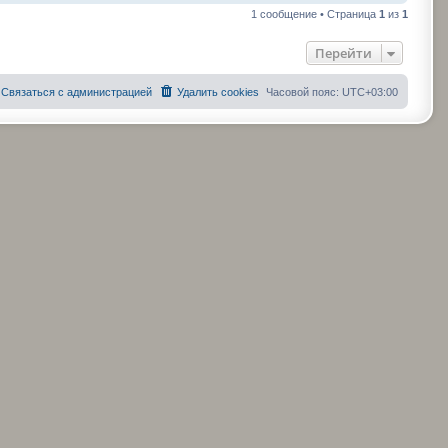
е
1 сообщение • Страница
1
из
1
р
н
у
Перейти
т
ь
с
Связаться с администрацией
Удалить cookies
Часовой пояс:
UTC+03:00
я
к
н
а
ч
а
л
у