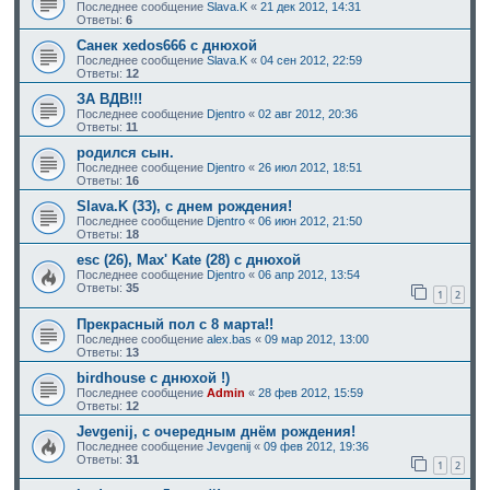
Последнее сообщение
Slava.K
«
21 дек 2012, 14:31
Ответы:
6
Санек xedos666 с днюхой
Последнее сообщение
Slava.K
«
04 сен 2012, 22:59
Ответы:
12
ЗА ВДВ!!!
Последнее сообщение
Djentro
«
02 авг 2012, 20:36
Ответы:
11
родился сын.
Последнее сообщение
Djentro
«
26 июл 2012, 18:51
Ответы:
16
Slava.K (33), c днем рождения!
Последнее сообщение
Djentro
«
06 июн 2012, 21:50
Ответы:
18
esc (26), Max' Kate (28) с днюхой
Последнее сообщение
Djentro
«
06 апр 2012, 13:54
Ответы:
35
1
2
Прекрасный пол с 8 марта!!
Последнее сообщение
alex.bas
«
09 мар 2012, 13:00
Ответы:
13
birdhouse с днюхой !)
Последнее сообщение
Admin
«
28 фев 2012, 15:59
Ответы:
12
Jevgenij, с очередным днём рождения!
Последнее сообщение
Jevgenij
«
09 фев 2012, 19:36
Ответы:
31
1
2