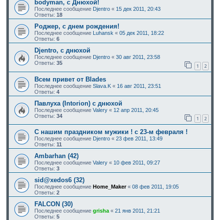
bodyman, c Днюхой!
Последнее сообщение
Djentro
«
15 дек 2011, 20:43
Ответы:
18
Роджер, с днем рождения!
Последнее сообщение
Luhansk
«
05 дек 2011, 18:22
Ответы:
6
Djentro, с днюхой
Последнее сообщение
Djentro
«
30 авг 2011, 23:58
Ответы:
35
1
2
Всем привет от Blades
Последнее сообщение
Slava.K
«
16 авг 2011, 23:51
Ответы:
4
Павлуха (Intorion) с днюхой
Последнее сообщение
Valery
«
12 апр 2011, 20:45
Ответы:
34
1
2
С нашим праздником мужики ! с 23-м февраля !
Последнее сообщение
Djentro
«
23 фев 2011, 13:49
Ответы:
11
Ambarhan (42)
Последнее сообщение
Valery
«
10 фев 2011, 09:27
Ответы:
3
sid@xedos6 (32)
Последнее сообщение
Home_Maker
«
08 фев 2011, 19:05
Ответы:
2
FALCON (30)
Последнее сообщение
grisha
«
21 янв 2011, 21:21
Ответы:
5