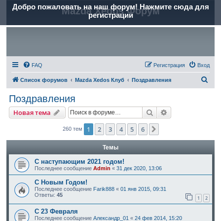
Добро пожаловать на наш форум! Нажмите сюда для
Mazda Xedos Форум
регистрации
FAQ
Регистрация
Вход
П
Список форумов
Mazda Xedos Клуб
Поздравления
о
Поздравления
и
Поиск
Расширенный п
Новая тема
с
к
1
2
3
4
5
6
След.
260 тем
Темы
С наступающим 2021 годом!
Последнее сообщение
Admin
«
31 дек 2020, 13:06
C Новым Годом!
Последнее сообщение
Farik888
«
01 янв 2015, 09:31
Ответы:
45
1
2
С 23 Февраля
Последнее сообщение
Александр_01
«
24 фев 2014, 15:20