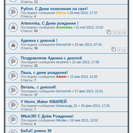
Ответы:
13
Рублл. С Днем появления на свет!
Последнее сообщение
Рубль
«
26 янв 2014, 17:37
Ответы:
4
Artemmka, С Днем рождения !
Последнее сообщение
Artemmka
«
21 ноя 2013, 13:02
Ответы:
60
1
2
3
Админа с днюхой !
Последнее сообщение
DervishVit
«
23 авг 2013, 07:16
Ответы:
36
1
2
Поздравляем Админа с днюхой
Последнее сообщение
ekstrimo
«
22 авг 2013, 17:50
Ответы:
25
Паша, с днем рождения!
Последнее сообщение
Admin
«
12 апр 2013, 11:20
Ответы:
7
Виталь, с днюхой!
Последнее сообщение
DervishVit
«
27 фев 2013, 22:51
Ответы:
17
У Home_Maker ЮБИЛЕЙ
Последнее сообщение
Александр_01
«
26 фев 2013, 17:25
Ответы:
7
NNuk3R! С Днём Рождения!
Последнее сообщение
Nikolau
«
16 янв 2013, 12:02
Ответы:
6
БаХуС ровно 30